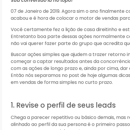
sua conversão lá no topo!
07 de Janeiro de 2019. Agora sim o ano finalment
acabou e é hora de colocar o motor de vendas para 
Você certamente fez a lição de casa direitinho e e
Entretanto boa parte dessas ações normalmente c
não vai querer fazer parte do grupo que acredita q
Buscar ações simples que ajudem a trazer retorno 
começar a captar resultados antes da concorrência,
com as ações de longo prazo e, ainda por cima, da
Então nós separamos no post de hoje algumas dica
em vendas de forma simples no curto prazo.
1. Revise o perfil de seus leads
Chega a parecer repetitivo ou básico demais, mas r
alinhado ao perfil da sua persona é o primeiro passo