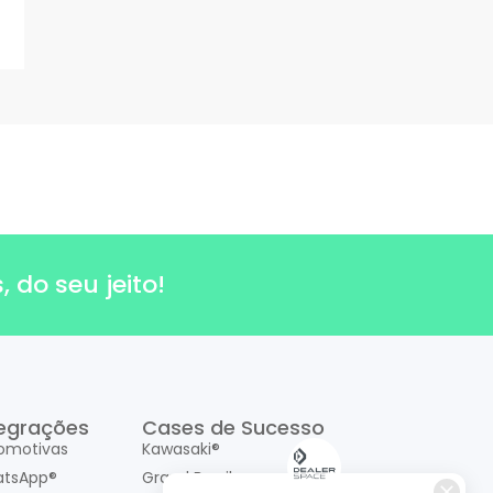
 do seu jeito!
tegrações
Cases de Sucesso
omotivas
Kawasaki®
tsApp®
Grand Brasil