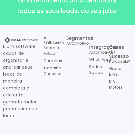
Uma ferramenta para centralizar
todos os seus leads, do seu jeito!
A
Segmentos
Followize
Automotivo
É um software
Integrações
Cases
Sobre a
de
Automotivas
capaz de
Follow
Sucesso
WhatsApp®
organizar e
Carreiras
Kawasaki®
Redes
analisar seus
Trabalhe
Grand
Sociais
Conosco
leads de
Brasil
maneira
KIA
Motors
completa e
eficiente
gerando maior
produtividade e
lucros.