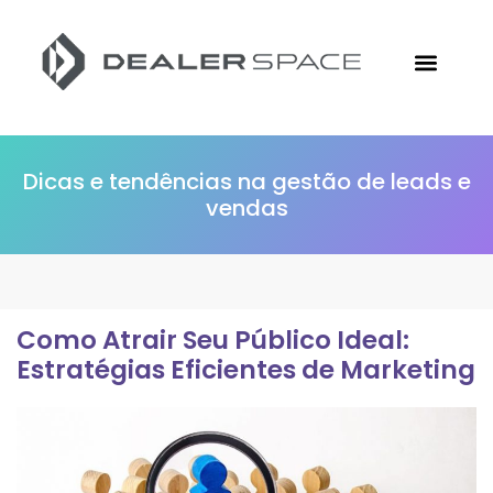
Conheça a Followize
Materiais Gratuitos
Ir para o Site
Dicas e tendências na gestão de leads e
vendas
Como Atrair Seu Público Ideal:
Estratégias Eficientes de Marketing