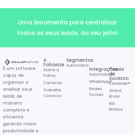
Uma ferramenta para centralizar
todos os seus leads, do seu jeito!
A
Segmentos
Followize
Automotivo
É um software
Integrações
Cases
Sobre a
de
Automotivas
capaz de
Follow
Sucesso
WhatsApp®
organizar e
Carreiras
Kawasaki®
Redes
analisar seus
Trabalhe
Grand
Sociais
Conosco
leads de
Brasil
maneira
KIA
Motors
completa e
eficiente
gerando maior
produtividade e