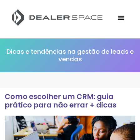
Conheça a Followize
Materiais Gratuitos
Ir para o Site
Dicas e tendências na gestão de leads e
vendas
Como escolher um CRM: guia
prático para não errar + dicas