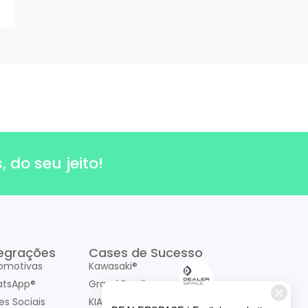
 do seu jeito!
tegrações
Cases de Sucesso
omotivas
Kawasaki®
tsApp®
Grand Brasil
es Sociais
KIA Motors