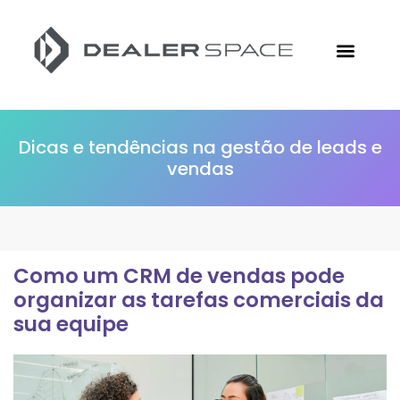
Conheça a Followize
Materiais Gratuitos
Ir para o Site
Dicas e tendências na gestão de leads e
vendas
Como um CRM de vendas pode
organizar as tarefas comerciais da
sua equipe