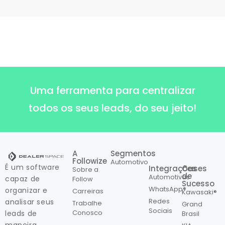
Uma ferramenta para centralizar
todos os seus leads, do seu jeito!
A
Segmentos
Followize
Automotivo
É um software
Integrações
Cases
Sobre a
de
Automotivas
capaz de
Follow
Sucesso
WhatsApp®
organizar e
Carreiras
Kawasaki®
Redes
analisar seus
Trabalhe
Grand
Sociais
Conosco
leads de
Brasil
maneira