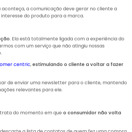
 aconteça, a comunicação deve gerar no cliente a
u interesse do produto para a marca.
ação
. Ela está totalmente ligada com a experiência do
rarmos com um serviço que não atingiu nossas
.
tomer centric
,
estimulando o cliente a voltar a fazer
xar de enviar uma newsletter para o cliente, mantendo
ações relevantes para ele.
nte trata do momento em que
o consumidor não volta
ão descarte a lista de contatos de quem fez uma compra