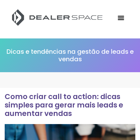
Conheça a Followize
Materiais Gratuitos
Ir para o Site
Dicas e tendências na gestão de leads e
vendas
Como criar call to action: dicas
simples para gerar mais leads e
aumentar vendas