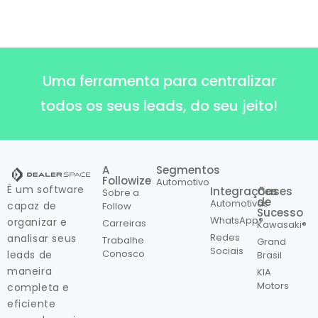
Uma ferramenta para centralizar
todos os seus leads, do seu jeito!
A
Segmentos
Followize
Automotivo
É um software
Integrações
Cases
Sobre a
de
Automotivas
capaz de
Follow
Sucesso
WhatsApp®
organizar e
Carreiras
Kawasaki®
Redes
analisar seus
Trabalhe
Grand
Sociais
Conosco
leads de
Brasil
maneira
KIA
Motors
completa e
eficiente