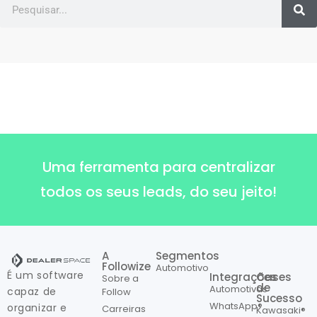
Uma ferramenta para centralizar
todos os seus leads, do seu jeito!
A
Segmentos
Followize
Automotivo
É um software
Integrações
Cases
Sobre a
de
Automotivas
capaz de
Follow
Sucesso
WhatsApp®
organizar e
Carreiras
Kawasaki®