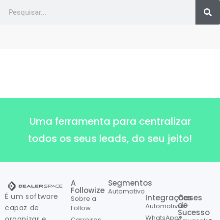
Uma ferramenta para centralizar
todos os seus leads, do seu jeito!
A
Segmentos
Followize
Automotivo
É um software
Integrações
Cases
Sobre a
de
Automotivas
capaz de
Follow
Sucesso
WhatsApp®
organizar e
Carreiras