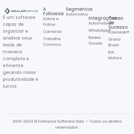
A
Segmentos
Followize
Automotivo
É um software
Integrações
Cases
Sobre a
de
Automotivas
capaz de
Follow
Sucesso
WhatsApp®
organizar e
Carreiras
Kawasaki®
Redes
analisar seus
Trabalhe
Grand
Sociais
Conosco
leads de
Brasil
maneira
KIA
Motors
completa e
eficiente
gerando maior
produtividade e
lucros.
2014-2024 © Followize Software Ltda. – Todos os diretos
reservados.