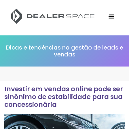
Conheça a Followize
Materiais Gratuitos
Ir para o Site
Dicas e tendências na gestão de leads e
vendas
Investir em vendas online pode ser
sinônimo de estabilidade para sua
concessionária