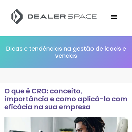
Conheça a Followize
Materiais Gratuitos
Ir para o Site
Dicas e tendências na gestão de leads e
vendas
O que é CRO: conceito,
importância e como aplicá-lo com
eficácia na sua empresa