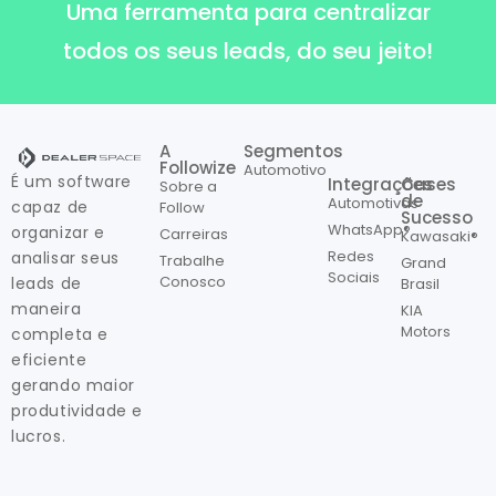
Uma ferramenta para centralizar
todos os seus leads, do seu jeito!
A
Segmentos
Followize
Automotivo
É um software
Integrações
Cases
Sobre a
de
Automotivas
capaz de
Follow
Sucesso
WhatsApp®
organizar e
Carreiras
Kawasaki®
Redes
analisar seus
Trabalhe
Grand
Sociais
Conosco
leads de
Brasil
maneira
KIA
Motors
completa e
eficiente
gerando maior
produtividade e
lucros.