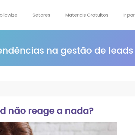
ollowize
Setores
Materiais Gratuitos
Ir pa
tendências na gestão de leads
ad não reage a nada?