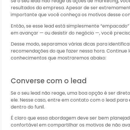
Se o seu lead não reage às ações de marketing, voc
resultados da empresa. Apesar de ser extremament
importante que você conheça os motivos desse c
Então, se esse lead está simplesmente “empacado”
em avançar — ou desistir do negócio —, você preci
Desse modo, separamos várias dicas para identifica
recomendações do que fazer nessa hora. Continue le
conhecimentos que mostraremos abaixo:
Converse com o lead
Se o seu lead não reage, uma boa opção é ser dire
ele. Nesse caso, entre em contato com o lead par
dentro do funil.
É claro que essa abordagem deve ser bem planejada 
confortável em compartilhar os motivos de não ava