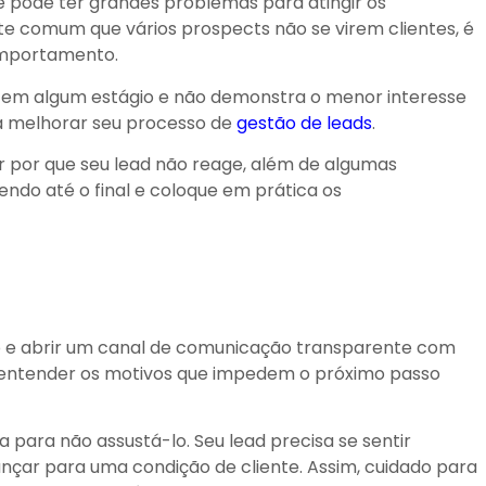
ê pode ter grandes problemas para atingir os
e comum que vários prospects não se virem clientes, é
omportamento.
 em algum estágio e não demonstra o menor interesse
sa melhorar seu processo de
gestão de leads
.
r por que seu lead não reage, além de algumas
ndo até o final e coloque em prática os
to e abrir um canal de comunicação transparente com
a entender os motivos que impedem o próximo passo
para não assustá-lo. Seu lead precisa se sentir
nçar para uma condição de cliente. Assim, cuidado para