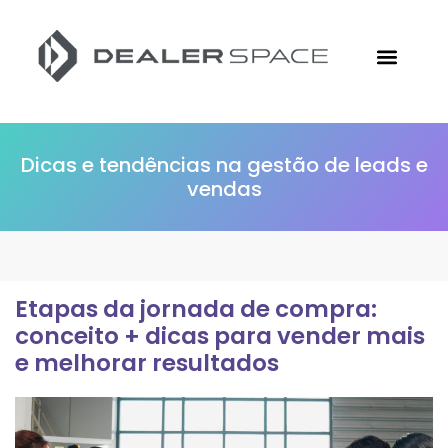
Conheça a Followize
Materiais Gratuitos
Ir para o Site
Dicas e tendências na gestão de leads e
vendas
Etapas da jornada de compra:
conceito + dicas para vender mais
e melhorar resultados