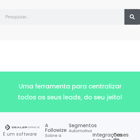
Uma ferramenta para centralizar
todos os seus leads, do seu jeito!
A
Segmentos
Followize
Automotivo
É um software
Integrações
Cases
Sobre a
de