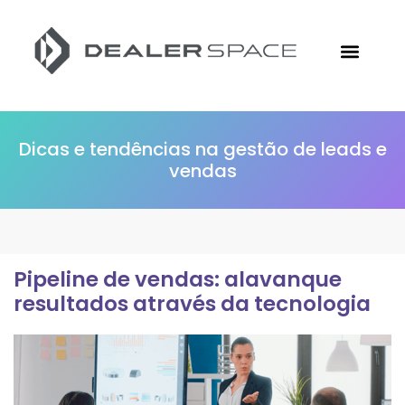
Conheça a Followize
Materiais Gratuitos
Ir para o Site
Dicas e tendências na gestão de leads e
vendas
Pipeline de vendas: alavanque
resultados através da tecnologia