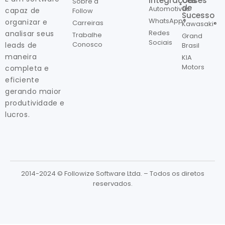
Integrações
Cases
Sobre a
de
Automotivas
capaz de
Follow
Sucesso
WhatsApp®
organizar e
Carreiras
Kawasaki®
Redes
analisar seus
Trabalhe
Grand
Sociais
Conosco
leads de
Brasil
maneira
KIA
Motors
completa e
eficiente
gerando maior
produtividade e
lucros.
2014-2024 © Followize Software Ltda. – Todos os diretos
reservados.