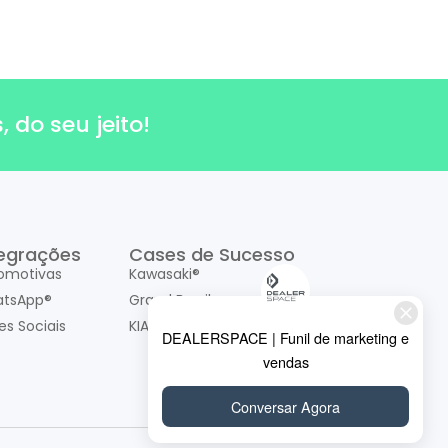
 do seu jeito!
tegrações
Cases de Sucesso
omotivas
Kawasaki®
tsApp®
Grand Brasil
es Sociais
KIA Motors