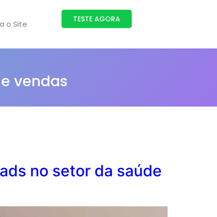
TESTE AGORA
ra o Site
 e vendas
eads no setor da saúde