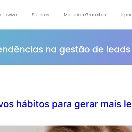
ollowize
Setores
Materiais Gratuitos
Ir pa
tendências na gestão de leads
os hábitos para gerar mais l