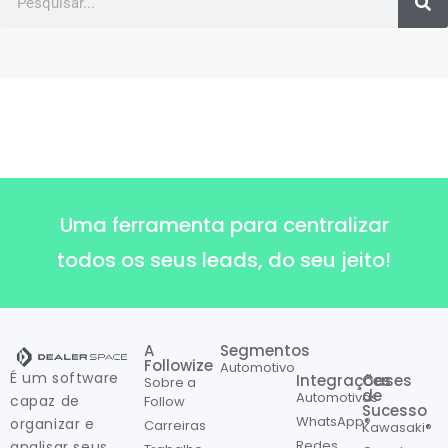
Uma ferramenta para centralizar
todos os seus leads, do seu jeito!
A
Segmentos
Followize
Automotivo
É um software
Integrações
Cases
Sobre a
de
Automotivas
capaz de
Follow
Sucesso
WhatsApp®
organizar e
Carreiras
Kawasaki®
Redes
analisar seus