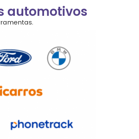
is automotivos
rramentas.