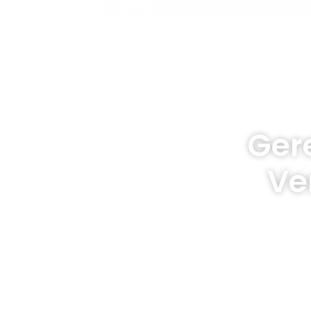
Ger
Ve
Elimine o gere