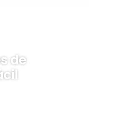
s de
cil
s de planilhas.