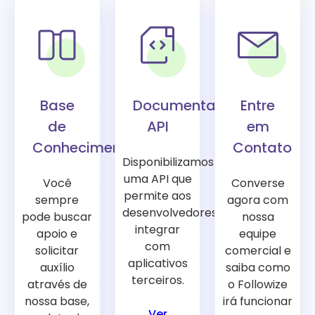
Base
Documentação
Entre
de
API
em
Conhecimento
Contato
Disponibilizamos
uma API que
Você
Converse
permite aos
sempre
agora com
desenvolvedores
pode buscar
nossa
integrar
apoio e
equipe
com
solicitar
comercial e
aplicativos
auxílio
saiba como
terceiros.
através de
o Followize
nossa base,
irá funcionar
Ver