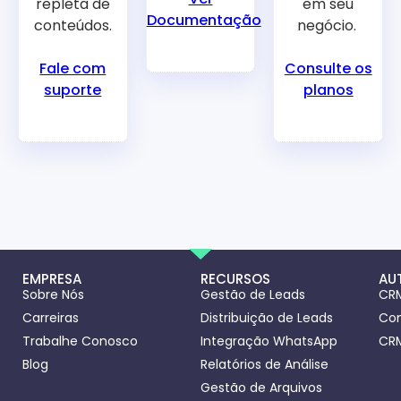
repleta de
em seu
Documentação
conteúdos.
negócio.
Fale com
Consulte os
suporte
planos
EMPRESA
RECURSOS
AU
Sobre Nós
Gestão de Leads
CRM
Carreiras
Distribuição de Leads
Con
Trabalhe Conosco
Integração WhatsApp
CRM
Blog
Relatórios de Análise
Gestão de Arquivos