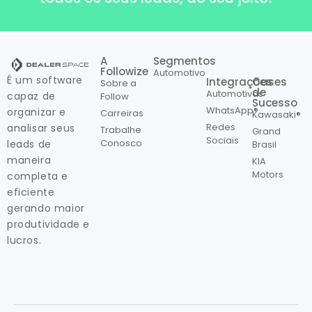
A
Segmentos
Followize
Automotivo
É um software
Integrações
Cases
Sobre a
de
Automotivas
capaz de
Follow
Sucesso
WhatsApp®
organizar e
Carreiras
Kawasaki®
Redes
analisar seus
Trabalhe
Grand
Sociais
Conosco
leads de
Brasil
maneira
KIA
Motors
completa e
eficiente
gerando maior
produtividade e
lucros.