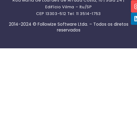
Rua Maria de Lourdes de Arruda Costa, 10 | Sala 24 |
Edifício Vilma – Itu/SP
CEP 13303-512 Tel: 11 3514-1753
2014-2024 © Followize Software Ltda. – Todos os diretos
reservados