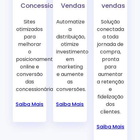
Concessionárias
Vendas
vendas
Sites
Automatize
Solução
otimizados
a
conectada
para
distribuição,
a toda
melhorar
otimize
jornada de
o
investimento
compra,
posicionamento
em
pronta
online e
marketing
para
conversão
e aumente
aumentar
das
as
a retenção
concessionárias.
conversões.
e
fidelização
dos
Saiba Mais
Saiba Mais
clientes.
Saiba Mais