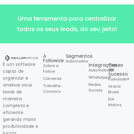
Uma ferramenta para centralizar
todos os seus leads, do seu jeito!
A
Segmentos
Followize
Automotivo
É um software
Integrações
Cases
Sobre a
de
Automotivas
capaz de
Follow
Sucesso
WhatsApp®
organizar e
Carreiras
Kawasaki®
Redes
analisar seus
Trabalhe
Grand
Sociais
Conosco
leads de
Brasil
maneira
KIA
Motors
completa e
eficiente
gerando maior
produtividade e
lucros.