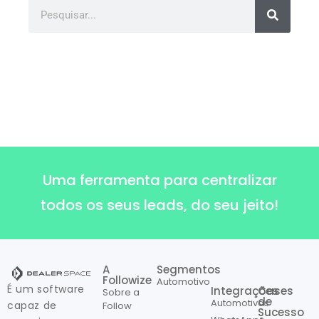
Uma ferramenta para centralizar
todos os seus leads, do seu jeito!
A
Segmentos
Followize
Automotivo
É um software
Integrações
Cases
Sobre a
de
Automotivas
capaz de
Follow
Sucesso