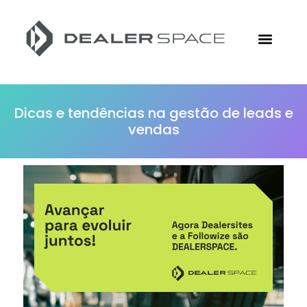
Conheça a Followize
Materiais Gratuitos
Ir para o Site
Dicas e tendências na gestão de leads e
vendas