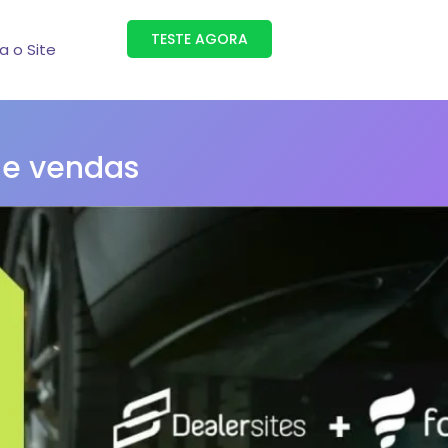
TESTE AGORA
ra o Site
 e vendas