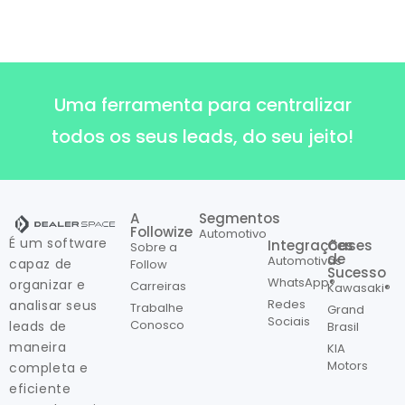
Uma ferramenta para centralizar
todos os seus leads, do seu jeito!
A
Segmentos
Followize
Automotivo
É um software
Integrações
Cases
Sobre a
de
Automotivas
capaz de
Follow
Sucesso
WhatsApp®
organizar e
Carreiras
Kawasaki®
Redes
analisar seus
Trabalhe
Grand
Sociais
Conosco
leads de
Brasil
maneira
KIA
Motors
completa e
eficiente